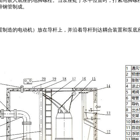
面向嵌入底座的地脚螺栓。当泵座处于水平位置时，拧紧地脚螺
锌钢管制成。
置制造的电动机）放在导杆上，并沿着导杆到达耦合装置和泵底