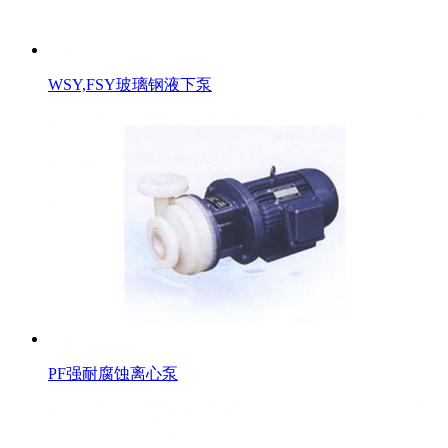
WSY,FSY玻璃钢液下泵
PF强耐腐蚀离心泵