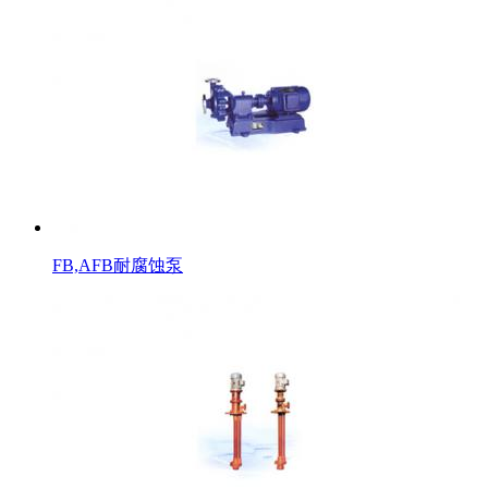
FB,AFB耐腐蚀泵