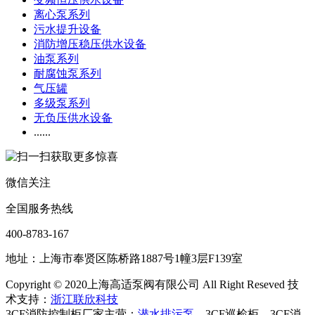
离心泵系列
污水提升设备
消防增压稳压供水设备
油泵系列
耐腐蚀泵系列
气压罐
多级泵系列
无负压供水设备
......
微信关注
全国服务热线
400-8783-167
地址：上海市奉贤区陈桥路1887号1幢3层F139室
Copyright © 2020上海高适泵阀有限公司 All Right Reseved 技
术支持：
浙江联欣科技
3CF消防控制柜厂家主营：
潜水排污泵
、3CF巡检柜、3CF消