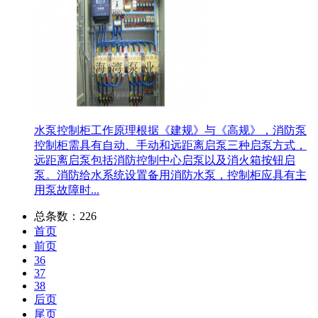
水泵控制柜工作原理
根据《建规》与《高规》，消防泵
控制柜需具有自动、手动和远距离启泵三种启泵方式，
远距离启泵包括消防控制中心启泵以及消火箱按钮启
泵。消防给水系统设置备用消防水泵，控制柜应具有主
用泵故障时...
总条数：226
首页
前页
36
37
38
后页
尾页